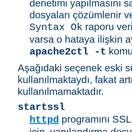
denetimi yapılmasını s
dosyaları çözümlenir ve
raporu veril
Syntax Ok
varsa o hataya ilişkin ayrı
komut
apache2ctl -t
Aşağıdaki seçenek eski 
kullanılmaktaydı, fakat art
kullanılmamaktadır.
startssl
programını SSL 
httpd
için, yapılandırma dosya