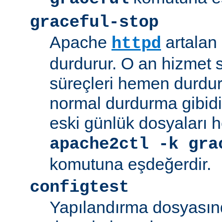
graceful-stop
Apache
artalan
httpd
durdurur. O an hizmet
süreçleri hemen durdu
normal durdurma gibidir
eski günlük dosyaları 
apache2ctl -k gra
komutuna eşdeğerdir.
configtest
Yapılandırma dosyasın