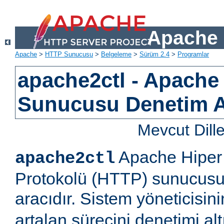
Apache 
Apache
>
HTTP Sunucusu
>
Belgeleme
>
Sürüm 2.4
>
Programlar
apache2ctl - Apach
Sunucusu Denetim 
Mevcut Dill
Apache Hiper 
apache2ctl
Protokolü (HTTP) sunucusu 
aracıdır. Sistem yöneticisi
artalan sürecini denetimi al