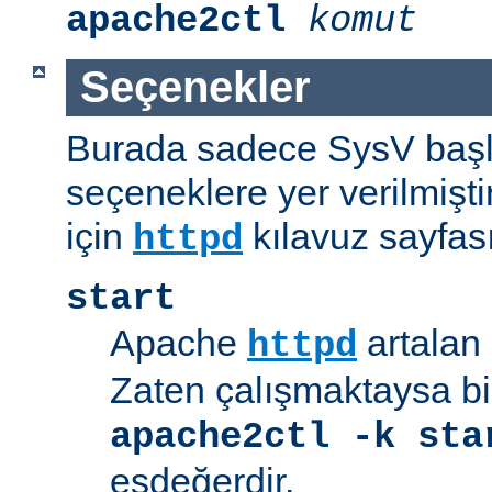
apache2ctl
komut
Seçenekler
Burada sadece SysV başl
seçeneklere yer verilmişt
için
kılavuz sayfas
httpd
start
Apache
artalan 
httpd
Zaten çalışmaktaysa bir
apache2ctl -k sta
eşdeğerdir.