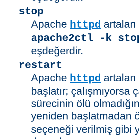
stop
Apache
artalan 
httpd
apache2ctl -k sto
eşdeğerdir.
restart
Apache
artalan 
httpd
başlatır; çalışmıyorsa çal
sürecinin ölü olmadığı
yeniden başlatmadan 
seçeneği verilmiş gibi