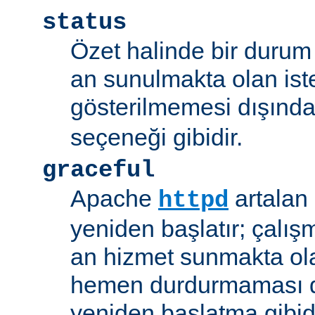
status
Özet halinde bir durum 
an sunulmakta olan ist
gösterilmemesi dışınd
seçeneği gibidir.
graceful
Apache
artalan
httpd
yeniden başlatır; çalışmı
an hizmet sunmakta ola
hemen durdurmaması d
yeniden başlatma gibidi