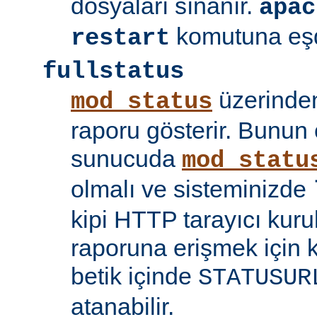
dosyaları sınanır.
apac
komutuna eşd
restart
fullstatus
üzerinden
mod_status
raporu gösterir. Bunun 
sunucuda
mod_statu
olmalı ve sisteminizde
kipi HTTP tarayıcı kuru
raporuna erişmek için 
betik içinde
STATUSUR
atanabilir.