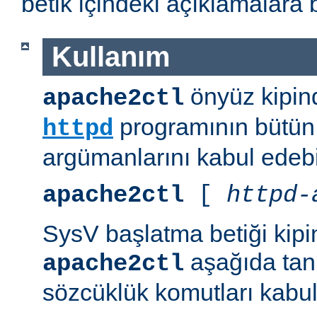
betik içindeki açıklamalara 
Kullanım
önyüz kipind
apache2ctl
programının bütün 
httpd
argümanlarını kabul edebil
apache2ctl
[
httpd-
SysV başlatma betiği kipi
aşağıda tanı
apache2ctl
sözcüklük komutları kabul