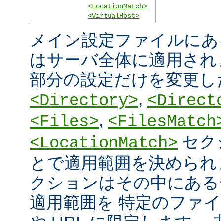
<LocationMatch>
<VirtualHost>
メイン設定ファイルにあ
はサーバ全体に適用され
部分の設定だけを変更し
,
<Directory>
<Direct
,
<Files>
<FilesMatch
セク
<LocationMatch>
とで適用範囲を決められ
クションはその中にある
適用範囲を 特定のファ