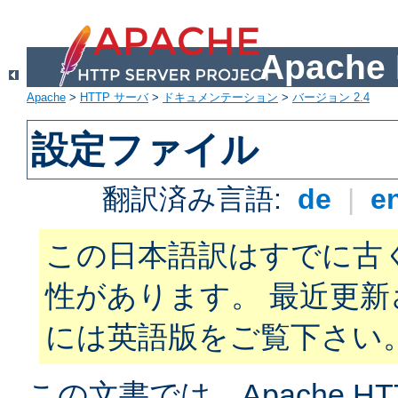
Apach
Apache
>
HTTP サーバ
>
ドキュメンテーション
>
バージョン 2.4
設定ファイル
翻訳済み言語:
de
|
e
この日本語訳はすでに古
性があります。 最近更
には英語版をご覧下さい
この文書では、Apache H