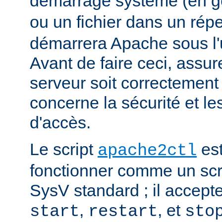
démarrage système (en g
ou un fichier dans un rép
démarrera Apache sous l'ut
Avant de faire ceci, assu
serveur soit correctement
concerne la sécurité et les
d'accès.
Le script
est
apache2ctl
fonctionner comme un scrip
SysV standard ; il accept
,
, et
start
restart
sto